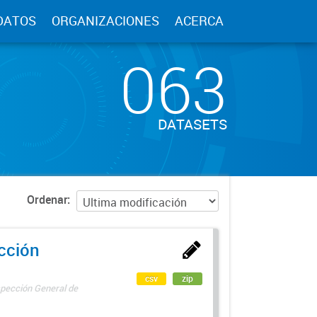
DATOS
ORGANIZACIONES
ACERCA
063
DATASETS
Ordenar
ección
csv
zip
spección General de