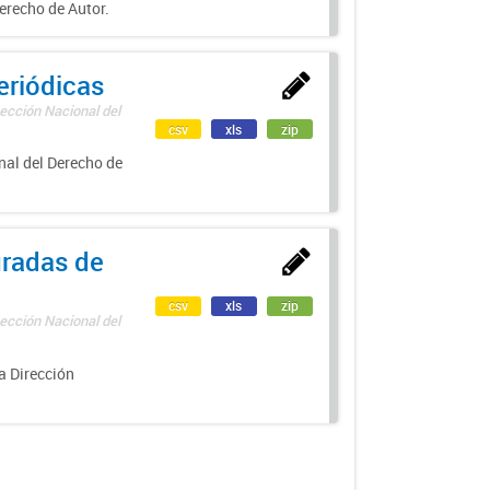
erecho de Autor.
eriódicas
ección Nacional del
csv
xls
zip
nal del Derecho de
uradas de
csv
xls
zip
ección Nacional del
a Dirección