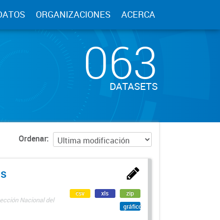
DATOS
ORGANIZACIONES
ACERCA
063
DATASETS
Ordenar
as
csv
xls
zip
ección Nacional del
gráfico