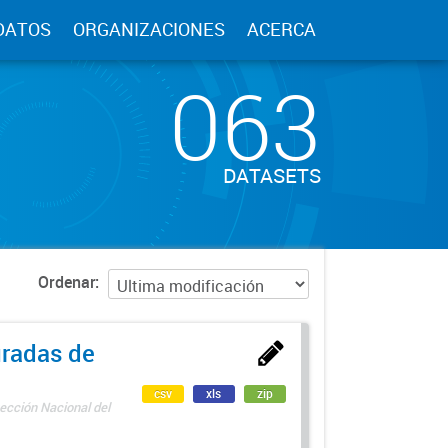
DATOS
ORGANIZACIONES
ACERCA
063
DATASETS
Ordenar
uradas de
csv
xls
zip
ección Nacional del