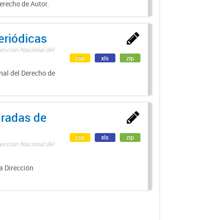
erecho de Autor.
eriódicas
ección Nacional del
csv
xls
zip
nal del Derecho de
uradas de
csv
xls
zip
ección Nacional del
a Dirección