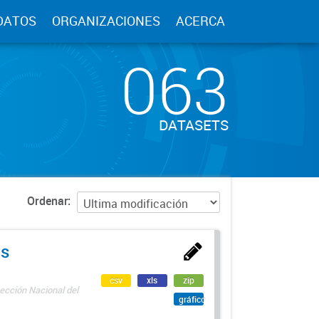
DATOS
ORGANIZACIONES
ACERCA
063
DATASETS
Ordenar
as
csv
xls
zip
ección Nacional del
gráfico