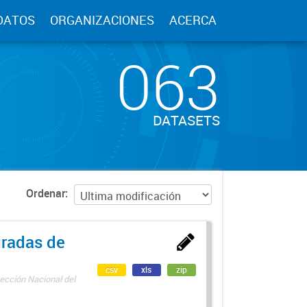
DATOS
ORGANIZACIONES
ACERCA
063
DATASETS
Ordenar
uradas de
csv
xls
zip
ección Nacional del