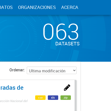
DATOS
ORGANIZACIONES
ACERCA
063
DATASETS
Ordenar
uradas de
csv
xls
zip
ección Nacional del