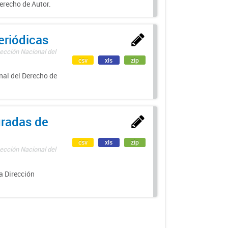
erecho de Autor.
eriódicas
ección Nacional del
csv
xls
zip
nal del Derecho de
uradas de
csv
xls
zip
ección Nacional del
a Dirección