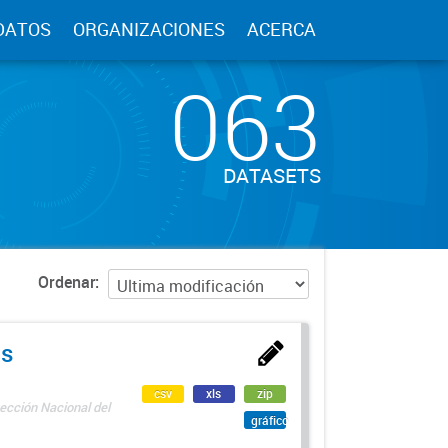
DATOS
ORGANIZACIONES
ACERCA
063
DATASETS
Ordenar
as
csv
xls
zip
ección Nacional del
gráfico