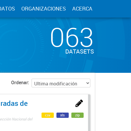
DATOS
ORGANIZACIONES
ACERCA
063
DATASETS
Ordenar
uradas de
csv
xls
zip
ección Nacional del