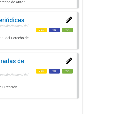
erecho de Autor.
eriódicas
ección Nacional del
csv
xls
zip
nal del Derecho de
uradas de
csv
xls
zip
ección Nacional del
a Dirección