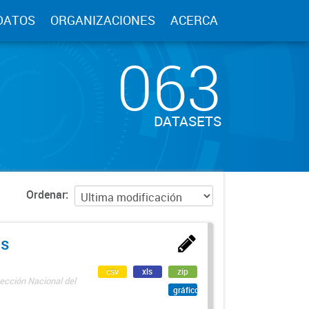
DATOS
ORGANIZACIONES
ACERCA
063
DATASETS
Ordenar
as
csv
xls
zip
ección Nacional del
gráfico