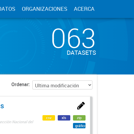
DATOS
ORGANIZACIONES
ACERCA
063
DATASETS
Ordenar
as
csv
xls
zip
ección Nacional del
gráfico