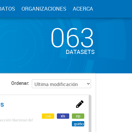
DATOS
ORGANIZACIONES
ACERCA
063
DATASETS
Ordenar
as
csv
xls
zip
ección Nacional del
gráfico