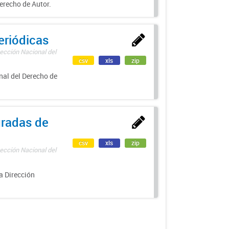
erecho de Autor.
eriódicas
ección Nacional del
csv
xls
zip
nal del Derecho de
uradas de
csv
xls
zip
ección Nacional del
a Dirección