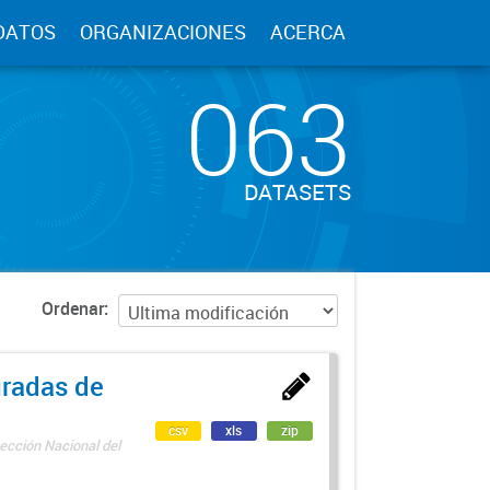
DATOS
ORGANIZACIONES
ACERCA
063
DATASETS
Ordenar
uradas de
csv
xls
zip
ección Nacional del