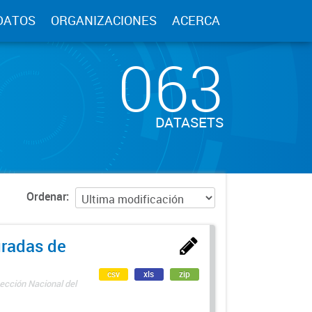
DATOS
ORGANIZACIONES
ACERCA
063
DATASETS
Ordenar
uradas de
csv
xls
zip
ección Nacional del