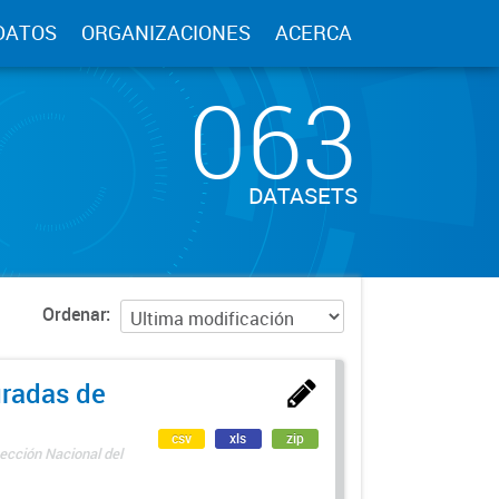
DATOS
ORGANIZACIONES
ACERCA
063
DATASETS
Ordenar
uradas de
csv
xls
zip
ección Nacional del