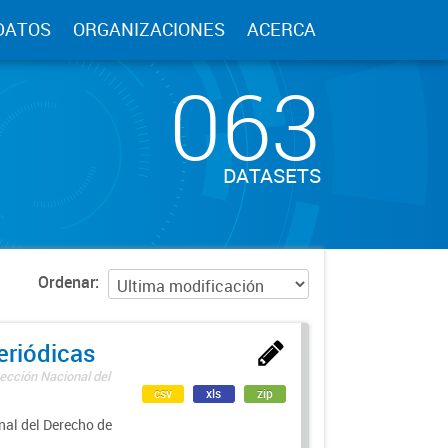
DATOS
ORGANIZACIONES
ACERCA
063
DATASETS
Ordenar
eriódicas
ección Nacional del
csv
xls
zip
nal del Derecho de