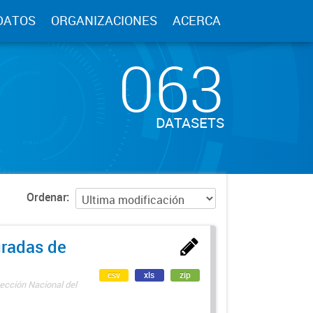
DATOS
ORGANIZACIONES
ACERCA
063
DATASETS
Ordenar
uradas de
csv
xls
zip
ección Nacional del