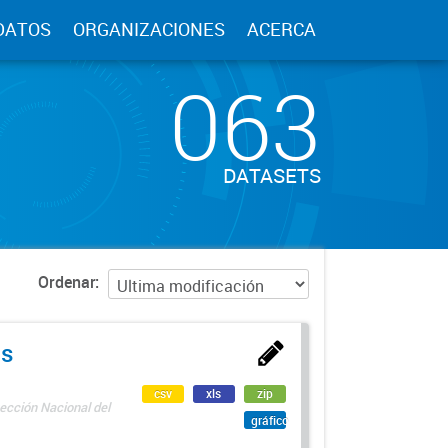
DATOS
ORGANIZACIONES
ACERCA
063
DATASETS
Ordenar
as
csv
xls
zip
ección Nacional del
gráfico