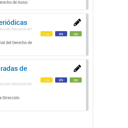
erecho de Autor.
eriódicas
ección Nacional del
csv
xls
zip
nal del Derecho de
uradas de
csv
xls
zip
ección Nacional del
a Dirección