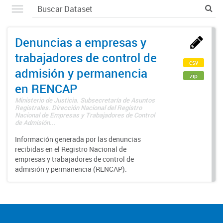
Denuncias a empresas y
trabajadores de control de
csv
admisión y permanencia
zip
en RENCAP
Ministerio de Justicia. Subsecretaría de Asuntos
Registrales. Dirección Nacional del Registro
Nacional de Empresas y Trabajadores de Control
de Admisión...
Información generada por las denuncias
recibidas en el Registro Nacional de
empresas y trabajadores de control de
admisión y permanencia (RENCAP).