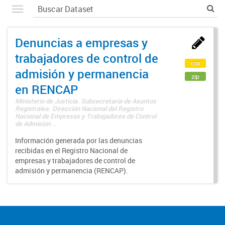
Denuncias a empresas y
trabajadores de control de
csv
admisión y permanencia
zip
en RENCAP
Ministerio de Justicia. Subsecretaría de Asuntos
Registrales. Dirección Nacional del Registro
Nacional de Empresas y Trabajadores de Control
de Admisión...
Información generada por las denuncias
recibidas en el Registro Nacional de
empresas y trabajadores de control de
admisión y permanencia (RENCAP).