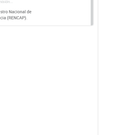
isión...
istro Nacional de
ncia (RENCAP).