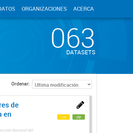
DATOS
ORGANIZACIONES
ACERCA
063
DATASETS
Ordenar
res de
a en
csv
zip
ección Nacional del