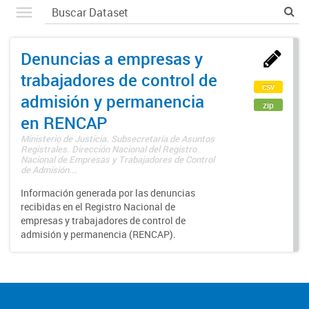
Denuncias a empresas y
trabajadores de control de
csv
admisión y permanencia
zip
en RENCAP
Ministerio de Justicia. Subsecretaría de Asuntos
Registrales. Dirección Nacional del Registro
Nacional de Empresas y Trabajadores de Control
de Admisión...
Información generada por las denuncias
recibidas en el Registro Nacional de
empresas y trabajadores de control de
admisión y permanencia (RENCAP).