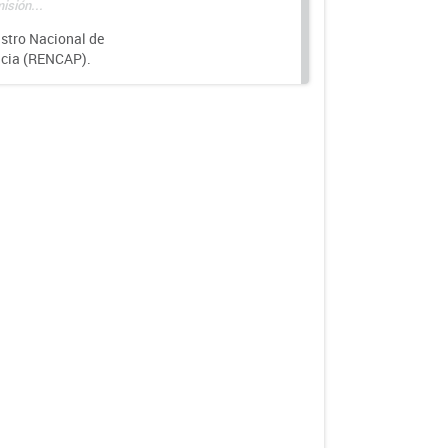
isión...
istro Nacional de
ncia (RENCAP).