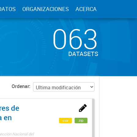
DATOS
ORGANIZACIONES
ACERCA
063
DATASETS
Ordenar
res de
a en
csv
zip
ección Nacional del