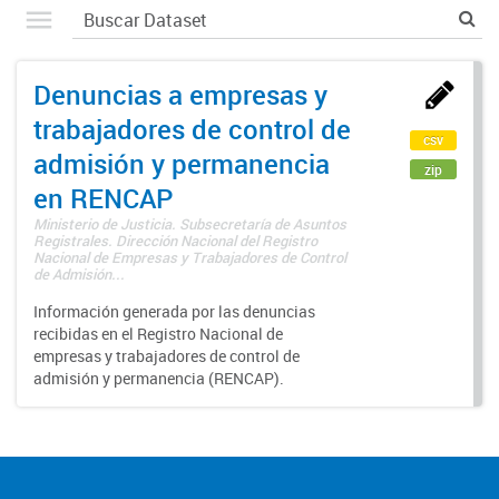
Denuncias a empresas y
trabajadores de control de
csv
admisión y permanencia
zip
en RENCAP
Ministerio de Justicia. Subsecretaría de Asuntos
Registrales. Dirección Nacional del Registro
Nacional de Empresas y Trabajadores de Control
de Admisión...
Información generada por las denuncias
recibidas en el Registro Nacional de
empresas y trabajadores de control de
admisión y permanencia (RENCAP).