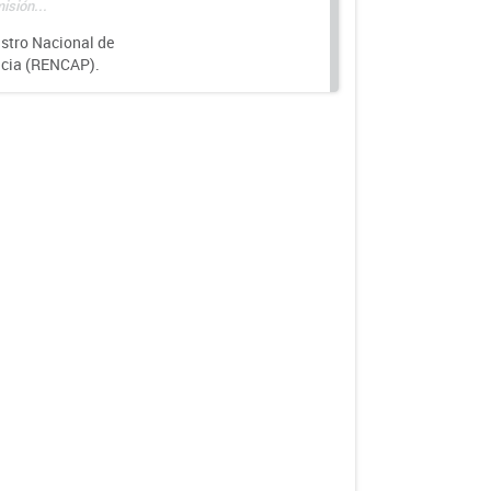
isión...
istro Nacional de
ncia (RENCAP).