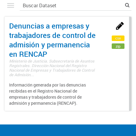
Denuncias a empresas y
trabajadores de control de
csv
admisión y permanencia
zip
en RENCAP
Ministerio de Justicia. Subsecretaría de Asuntos
Registrales. Dirección Nacional del Registro
Nacional de Empresas y Trabajadores de Control
de Admisión...
Información generada por las denuncias
recibidas en el Registro Nacional de
empresas y trabajadores de control de
admisión y permanencia (RENCAP).