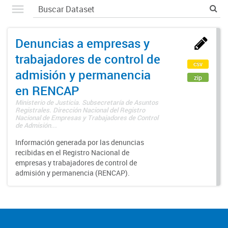
Denuncias a empresas y
trabajadores de control de
csv
admisión y permanencia
zip
en RENCAP
Ministerio de Justicia. Subsecretaría de Asuntos
Registrales. Dirección Nacional del Registro
Nacional de Empresas y Trabajadores de Control
de Admisión...
Información generada por las denuncias
recibidas en el Registro Nacional de
empresas y trabajadores de control de
admisión y permanencia (RENCAP).