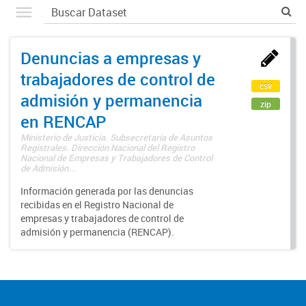
Denuncias a empresas y
trabajadores de control de
csv
admisión y permanencia
zip
en RENCAP
Ministerio de Justicia. Subsecretaría de Asuntos
Registrales. Dirección Nacional del Registro
Nacional de Empresas y Trabajadores de Control
de Admisión...
Información generada por las denuncias
recibidas en el Registro Nacional de
empresas y trabajadores de control de
admisión y permanencia (RENCAP).