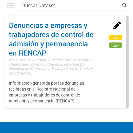
Denuncias a empresas y
trabajadores de control de
csv
admisión y permanencia
zip
en RENCAP
Ministerio de Justicia. Subsecretaría de Asuntos
Registrales. Dirección Nacional del Registro
Nacional de Empresas y Trabajadores de Control
de Admisión...
Información generada por las denuncias
recibidas en el Registro Nacional de
empresas y trabajadores de control de
admisión y permanencia (RENCAP).