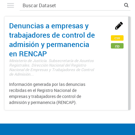
Denuncias a empresas y
trabajadores de control de
csv
admisión y permanencia
zip
en RENCAP
Ministerio de Justicia. Subsecretaría de Asuntos
Registrales. Dirección Nacional del Registro
Nacional de Empresas y Trabajadores de Control
de Admisión...
Información generada por las denuncias
recibidas en el Registro Nacional de
empresas y trabajadores de control de
admisión y permanencia (RENCAP).