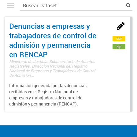
Denuncias a empresas y
trabajadores de control de
csv
admisión y permanencia
zip
en RENCAP
Ministerio de Justicia. Subsecretaría de Asuntos
Registrales. Dirección Nacional del Registro
Nacional de Empresas y Trabajadores de Control
de Admisión...
Información generada por las denuncias
recibidas en el Registro Nacional de
empresas y trabajadores de control de
admisión y permanencia (RENCAP).