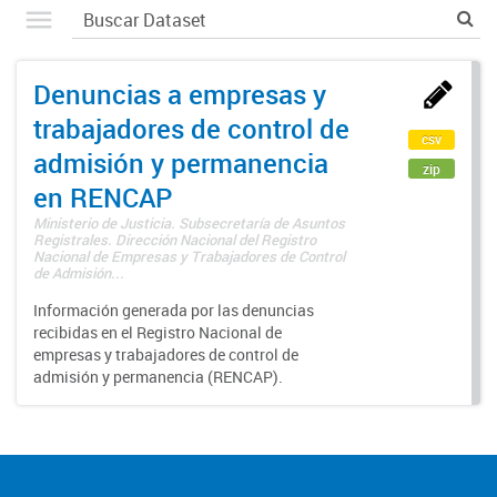
Denuncias a empresas y
trabajadores de control de
csv
admisión y permanencia
zip
en RENCAP
Ministerio de Justicia. Subsecretaría de Asuntos
Registrales. Dirección Nacional del Registro
Nacional de Empresas y Trabajadores de Control
de Admisión...
Información generada por las denuncias
recibidas en el Registro Nacional de
empresas y trabajadores de control de
admisión y permanencia (RENCAP).