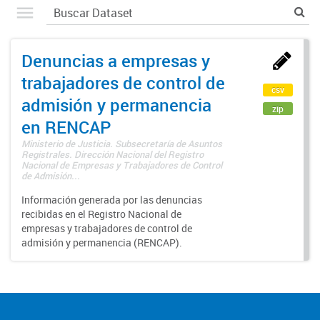
Denuncias a empresas y
trabajadores de control de
csv
admisión y permanencia
zip
en RENCAP
Ministerio de Justicia. Subsecretaría de Asuntos
Registrales. Dirección Nacional del Registro
Nacional de Empresas y Trabajadores de Control
de Admisión...
Información generada por las denuncias
recibidas en el Registro Nacional de
empresas y trabajadores de control de
admisión y permanencia (RENCAP).