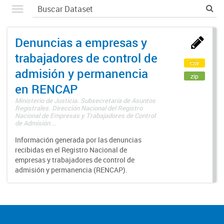
Denuncias a empresas y
trabajadores de control de
csv
admisión y permanencia
zip
en RENCAP
Ministerio de Justicia. Subsecretaría de Asuntos
Registrales. Dirección Nacional del Registro
Nacional de Empresas y Trabajadores de Control
de Admisión...
Información generada por las denuncias
recibidas en el Registro Nacional de
empresas y trabajadores de control de
admisión y permanencia (RENCAP).