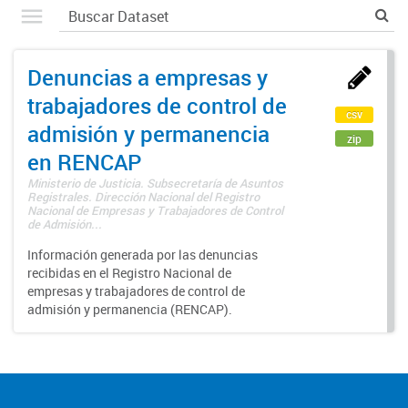
Denuncias a empresas y
trabajadores de control de
csv
admisión y permanencia
zip
en RENCAP
Ministerio de Justicia. Subsecretaría de Asuntos
Registrales. Dirección Nacional del Registro
Nacional de Empresas y Trabajadores de Control
de Admisión...
Información generada por las denuncias
recibidas en el Registro Nacional de
empresas y trabajadores de control de
admisión y permanencia (RENCAP).