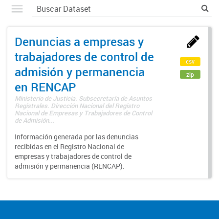
Denuncias a empresas y
trabajadores de control de
csv
admisión y permanencia
zip
en RENCAP
Ministerio de Justicia. Subsecretaría de Asuntos
Registrales. Dirección Nacional del Registro
Nacional de Empresas y Trabajadores de Control
de Admisión...
Información generada por las denuncias
recibidas en el Registro Nacional de
empresas y trabajadores de control de
admisión y permanencia (RENCAP).