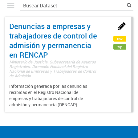
Denuncias a empresas y
trabajadores de control de
csv
admisión y permanencia
zip
en RENCAP
Ministerio de Justicia. Subsecretaría de Asuntos
Registrales. Dirección Nacional del Registro
Nacional de Empresas y Trabajadores de Control
de Admisión...
Información generada por las denuncias
recibidas en el Registro Nacional de
empresas y trabajadores de control de
admisión y permanencia (RENCAP).