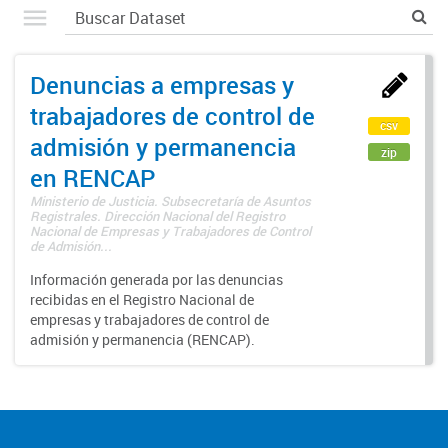
Denuncias a empresas y
trabajadores de control de
csv
admisión y permanencia
zip
en RENCAP
Ministerio de Justicia. Subsecretaría de Asuntos
Registrales. Dirección Nacional del Registro
Nacional de Empresas y Trabajadores de Control
de Admisión...
Información generada por las denuncias
recibidas en el Registro Nacional de
empresas y trabajadores de control de
admisión y permanencia (RENCAP).