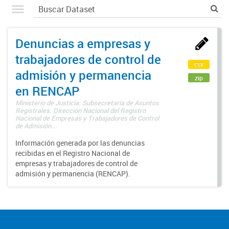
Denuncias a empresas y
trabajadores de control de
csv
admisión y permanencia
zip
en RENCAP
Ministerio de Justicia. Subsecretaría de Asuntos
Registrales. Dirección Nacional del Registro
Nacional de Empresas y Trabajadores de Control
de Admisión...
Información generada por las denuncias
recibidas en el Registro Nacional de
empresas y trabajadores de control de
admisión y permanencia (RENCAP).