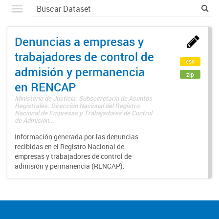
Denuncias a empresas y
trabajadores de control de
csv
admisión y permanencia
zip
en RENCAP
Ministerio de Justicia. Subsecretaría de Asuntos
Registrales. Dirección Nacional del Registro
Nacional de Empresas y Trabajadores de Control
de Admisión...
Información generada por las denuncias
recibidas en el Registro Nacional de
empresas y trabajadores de control de
admisión y permanencia (RENCAP).