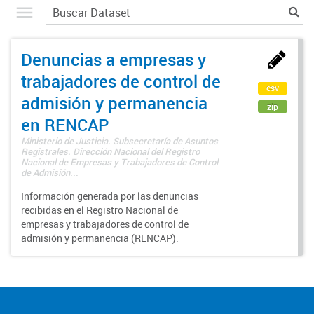
Denuncias a empresas y
trabajadores de control de
csv
admisión y permanencia
zip
en RENCAP
Ministerio de Justicia. Subsecretaría de Asuntos
Registrales. Dirección Nacional del Registro
Nacional de Empresas y Trabajadores de Control
de Admisión...
Información generada por las denuncias
recibidas en el Registro Nacional de
empresas y trabajadores de control de
admisión y permanencia (RENCAP).