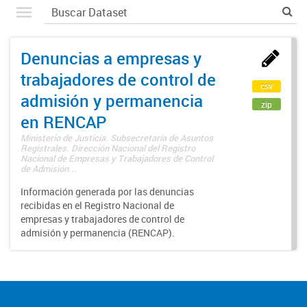
Denuncias a empresas y
trabajadores de control de
csv
admisión y permanencia
zip
en RENCAP
Ministerio de Justicia. Subsecretaría de Asuntos
Registrales. Dirección Nacional del Registro
Nacional de Empresas y Trabajadores de Control
de Admisión...
Información generada por las denuncias
recibidas en el Registro Nacional de
empresas y trabajadores de control de
admisión y permanencia (RENCAP).