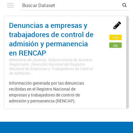
Denuncias a empresas y
trabajadores de control de
csv
admisión y permanencia
zip
en RENCAP
Ministerio de Justicia. Subsecretaría de Asuntos
Registrales. Dirección Nacional del Registro
Nacional de Empresas y Trabajadores de Control
de Admisión...
Información generada por las denuncias
recibidas en el Registro Nacional de
empresas y trabajadores de control de
admisión y permanencia (RENCAP).