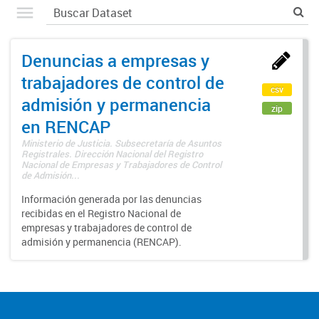
Denuncias a empresas y
trabajadores de control de
csv
admisión y permanencia
zip
en RENCAP
Ministerio de Justicia. Subsecretaría de Asuntos
Registrales. Dirección Nacional del Registro
Nacional de Empresas y Trabajadores de Control
de Admisión...
Información generada por las denuncias
recibidas en el Registro Nacional de
empresas y trabajadores de control de
admisión y permanencia (RENCAP).