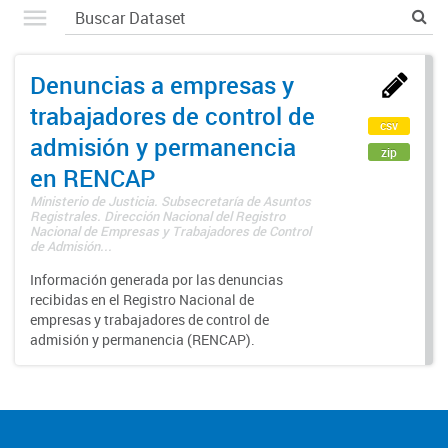
Denuncias a empresas y
trabajadores de control de
csv
admisión y permanencia
zip
en RENCAP
Ministerio de Justicia. Subsecretaría de Asuntos
Registrales. Dirección Nacional del Registro
Nacional de Empresas y Trabajadores de Control
de Admisión...
Información generada por las denuncias
recibidas en el Registro Nacional de
empresas y trabajadores de control de
admisión y permanencia (RENCAP).