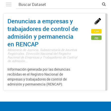
Denuncias a empresas y
trabajadores de control de
csv
admisión y permanencia
zip
en RENCAP
Ministerio de Justicia. Subsecretaría de Asuntos
Registrales. Dirección Nacional del Registro
Nacional de Empresas y Trabajadores de Control
de Admisión...
Información generada por las denuncias
recibidas en el Registro Nacional de
empresas y trabajadores de control de
admisión y permanencia (RENCAP).