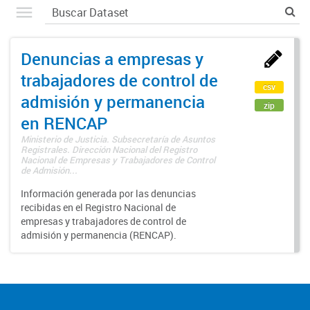
Denuncias a empresas y
trabajadores de control de
csv
admisión y permanencia
zip
en RENCAP
Ministerio de Justicia. Subsecretaría de Asuntos
Registrales. Dirección Nacional del Registro
Nacional de Empresas y Trabajadores de Control
de Admisión...
Información generada por las denuncias
recibidas en el Registro Nacional de
empresas y trabajadores de control de
admisión y permanencia (RENCAP).