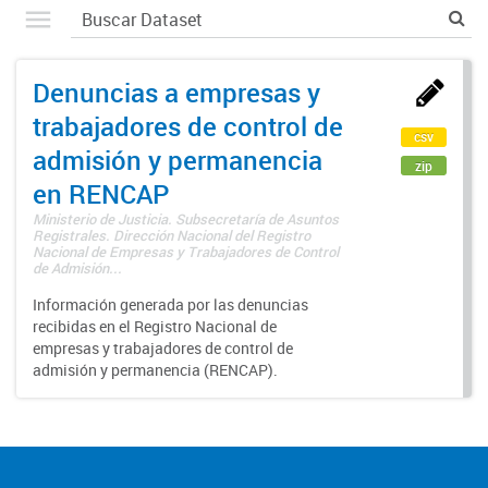
Denuncias a empresas y
trabajadores de control de
csv
admisión y permanencia
zip
en RENCAP
Ministerio de Justicia. Subsecretaría de Asuntos
Registrales. Dirección Nacional del Registro
Nacional de Empresas y Trabajadores de Control
de Admisión...
Información generada por las denuncias
recibidas en el Registro Nacional de
empresas y trabajadores de control de
admisión y permanencia (RENCAP).