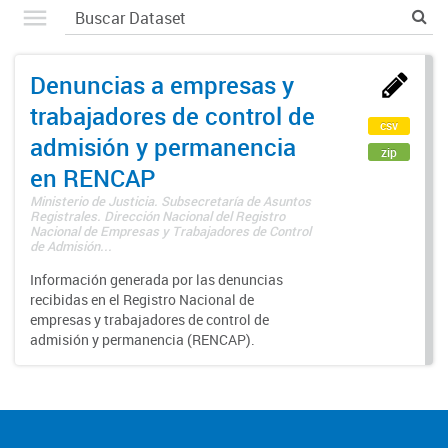
Denuncias a empresas y
trabajadores de control de
csv
admisión y permanencia
zip
en RENCAP
Ministerio de Justicia. Subsecretaría de Asuntos
Registrales. Dirección Nacional del Registro
Nacional de Empresas y Trabajadores de Control
de Admisión...
Información generada por las denuncias
recibidas en el Registro Nacional de
empresas y trabajadores de control de
admisión y permanencia (RENCAP).