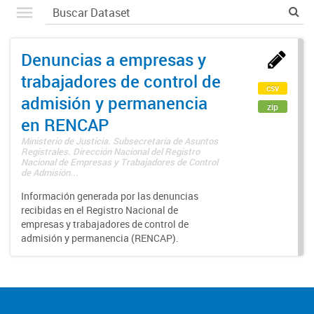
Denuncias a empresas y
trabajadores de control de
csv
admisión y permanencia
zip
en RENCAP
Ministerio de Justicia. Subsecretaría de Asuntos
Registrales. Dirección Nacional del Registro
Nacional de Empresas y Trabajadores de Control
de Admisión...
Información generada por las denuncias
recibidas en el Registro Nacional de
empresas y trabajadores de control de
admisión y permanencia (RENCAP).