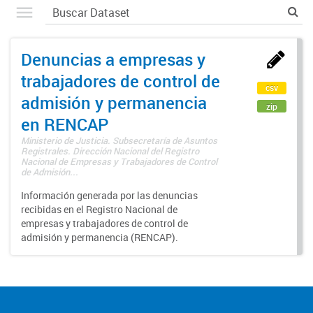
Denuncias a empresas y
trabajadores de control de
csv
admisión y permanencia
zip
en RENCAP
Ministerio de Justicia. Subsecretaría de Asuntos
Registrales. Dirección Nacional del Registro
Nacional de Empresas y Trabajadores de Control
de Admisión...
Información generada por las denuncias
recibidas en el Registro Nacional de
empresas y trabajadores de control de
admisión y permanencia (RENCAP).